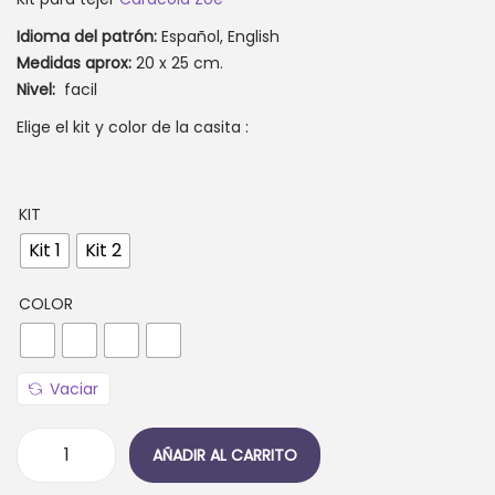
o
Idioma del patrón:
Español, English
d
Medidas aprox:
20 x 25 cm.
e
Nivel:
facil
p
r
Elige el kit y color de la casita :
e
c
i
KIT
o
Kit 1
Kit 2
s
:
COLOR
d
e
s
d
Vaciar
e
2
AÑADIR AL CARRITO
0
C
a