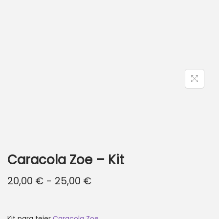
ó
n
Caracola Zoe – Kit
R
20,00
€
-
25,00
€
a
n
g
Kit para tejer
Caracola Zoe