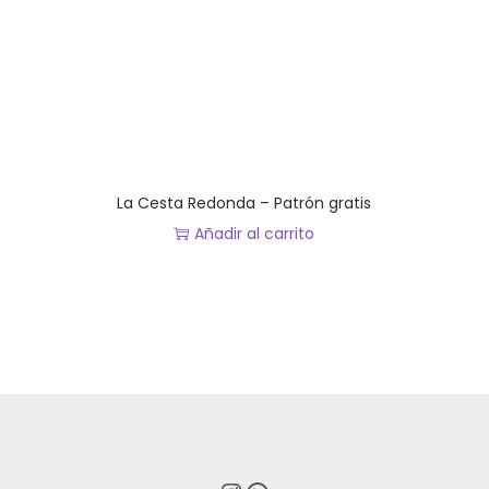
á
g
i
n
a
d
e
p
La Cesta Redonda – Patrón gratis
r
Añadir al carrito
o
d
u
c
t
o