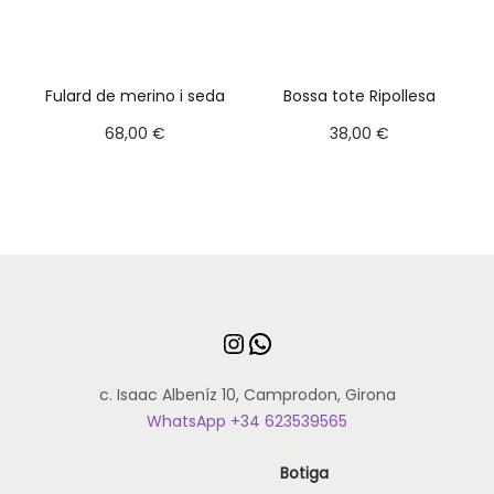
Fulard de merino i seda
Bossa tote Ripollesa
68,00 €
38,00 €
c. Isaac Albeníz 10, Camprodon, Girona
WhatsApp +34 623539565
Botiga