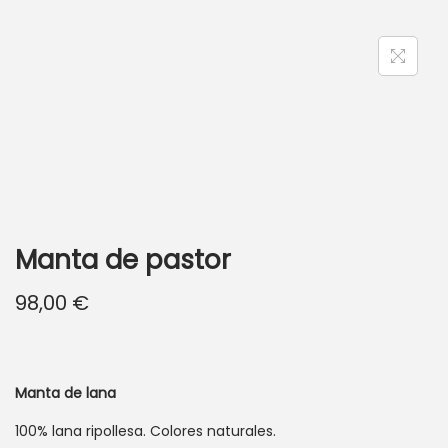
ó
n
Manta de pastor
98,00
€
Manta de lana
100% lana ripollesa. Colores naturales.