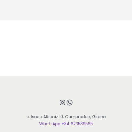
d
e
p
a
s
t
o
r
c
a
n
t
i
d
Instagram
WhatsApp
a
d
c. Isaac Albeníz 10, Camprodon, Girona
WhatsApp +34 623539565