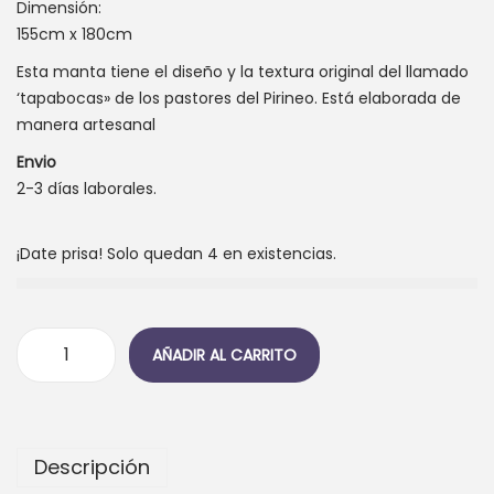
Dimensión:
155cm x 180cm
Esta manta tiene el diseño y la textura original del llamado
‘tapabocas» de los pastores del Pirineo. Está elaborada de
manera artesanal
Envio
2-3 días laborales.
¡Date prisa! Solo quedan 4 en existencias.
AÑADIR AL CARRITO
M
a
n
t
Descripción
a