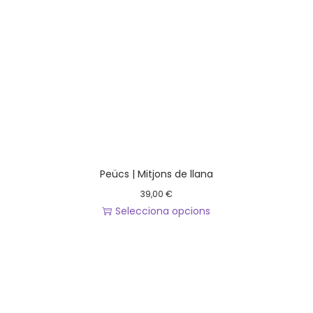
Peücs | Mitjons de llana
39,00
€
Selecciona opcions
A
q
u
e
s
t