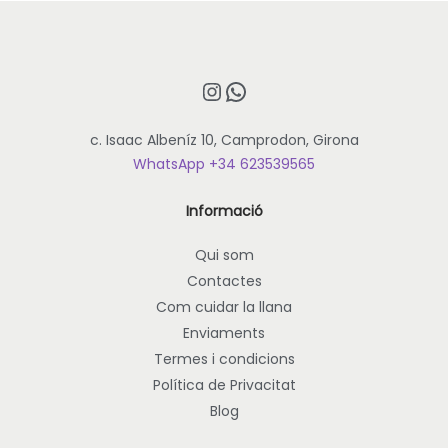
p
r
o
Instagram
WhatsApp
d
u
c. Isaac Albeníz 10, Camprodon, Girona
c
WhatsApp +34 623539565
t
e
Informació
t
é
Qui som
d
Contactes
i
Com cuidar la llana
v
Enviaments
e
r
Termes i condicions
s
Política de Privacitat
e
Blog
s