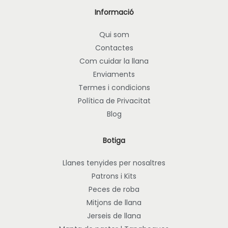
e
Informació
c
t
i
é
Qui som
o
d
Contactes
n
i
Com cuidar la llana
s
v
e
Enviaments
e
s
r
Termes i condicions
p
s
Política de Privacitat
o
e
Blog
d
s
e
v
Botiga
n
a
t
r
Llanes tenyides per nosaltres
r
i
Patrons i Kits
i
a
Peces de roba
a
n
Mitjons de llana
r
t
Jerseis de llana
a
s