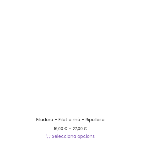
Filadora – Filat a mà – Ripollesa
I
–
16,00
€
27,00
€
n
Selecciona opcions