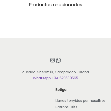
B
Productos relacionados
o
s
s
a
t
o
t
e
d
Instagram
WhatsApp
i
b
c. Isaac Albeníz 10, Camprodon, Girona
u
WhatsApp +34 623539565
i
x
Botiga
a
d
Llanes tenyides per nosaltres
a
Patrons i Kits
a