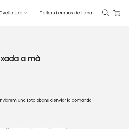
Ovella Lab
Tallers i cursos de llana
ixada a mà
r. Enviarem una foto abans d’enviar la comanda.