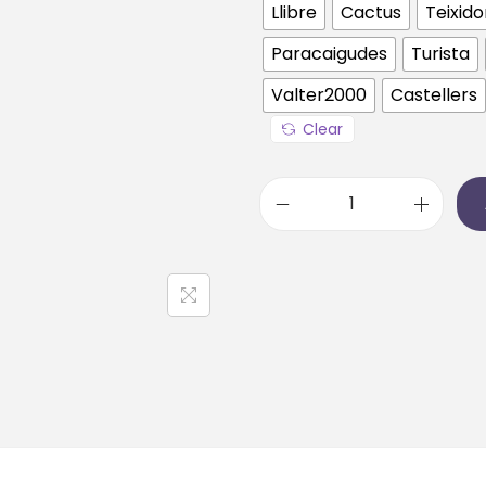
Llibre
Cactus
Teixido
Paracaigudes
Turista
Valter2000
Castellers
Clear
q
u
a
n
t
i
t
a
t
d
e