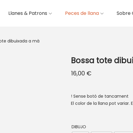
Llanes & Patrons
Peces de llana
Sobre 
ote dibuixada a mà
Bossa tote dibu
16,00
€
! Sense botó de tancament
El color de la llana pot varia
DIBUJO