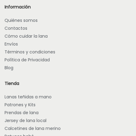
i
i
d
Información
e
o
e
n
n
Quiénes somos
p
e
e
r
Contactos
m
s
o
Cómo cuidar la lana
ú
s
d
Envíos
l
e
u
t
Términos y condiciones
p
c
i
Política de Privacidad
u
t
p
Blog
e
o
l
d
e
e
Tienda
s
n
v
Lanas teñidas a mano
e
a
Patrones y Kits
l
r
e
Prendas de lana
i
g
Jersey de lana local
a
i
Calcetines de lana merino
n
r