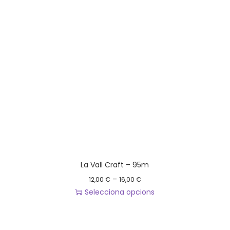
La Vall Craft – 95m
I
–
12,00
€
16,00
€
n
Selecciona opcions
t
A
e
q
r
u