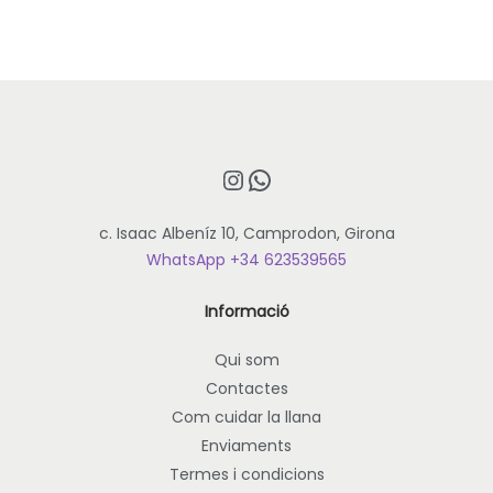
v
e
a
s
l
t
d
p
e
r
p
o
Instagram
WhatsApp
r
d
e
u
c. Isaac Albeníz 10, Camprodon, Girona
u
c
WhatsApp +34 623539565
s
t
:
e
Informació
1
t
2
é
Qui som
,
d
Contactes
0
i
Com cuidar la llana
0
v
Enviaments
e
€
r
Termes i condicions