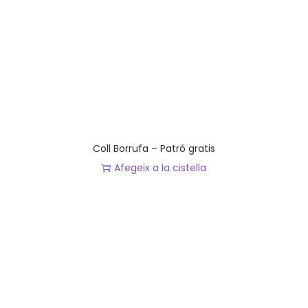
e
l
p
r
o
d
u
c
t
Coll Borrufa – Patró gratis
e
Afegeix a la cistella