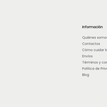
ó
n
Información
Quiénes somo
Contactos
Cómo cuidar l
Envíos
Términos y co
Política de Pri
Blog